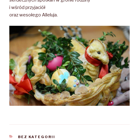
serdecznych spotkań w gronie rodziny
i wśród przyjaciół
oraz wesołego Alleluja.
KATEGORIE
BEZ KATEGORII