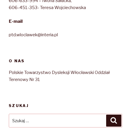
606-633-994 – Iwona Sałacka,
606-451-353- Teresa Wojciechowska
E-mail
ptd.wloclawek@interia.pl
O NAS
Polskie Towarzystwo Dysleksji Włocławski Oddział
Terenowy Nr 31
SZUKAJ
Szukaj:
Szuka