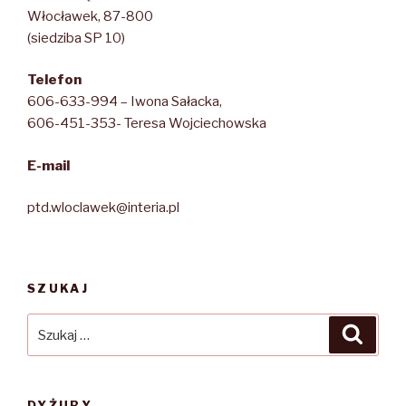
Włocławek, 87-800
(siedziba SP 10)
Telefon
606-633-994 – Iwona Sałacka,
606-451-353- Teresa Wojciechowska
E-mail
ptd.wloclawek@interia.pl
SZUKAJ
Szukaj:
Szuka
DYŻURY