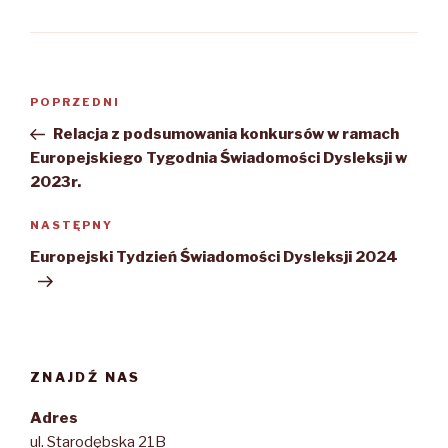
Zobacz
POPRZEDNI
Poprzedni
wpisy
wpis
Relacja z podsumowania konkursów w ramach
Europejskiego Tygodnia Świadomości Dysleksji w
2023r.
NASTĘPNY
Następny
wpis
Europejski Tydzień Świadomości Dysleksji 2024
ZNAJDŹ NAS
Adres
ul. Starodębska 21B