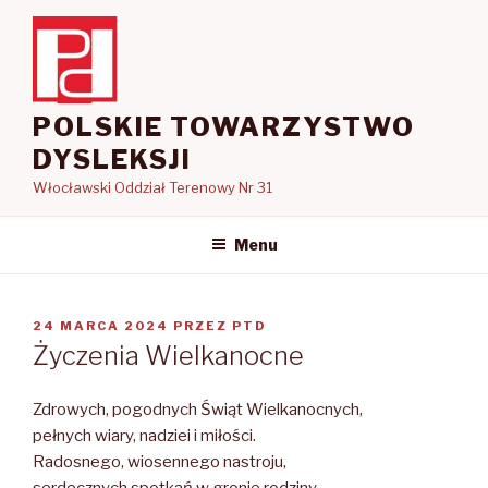
Przejdź
do
treści
POLSKIE TOWARZYSTWO
DYSLEKSJI
Włocławski Oddział Terenowy Nr 31
Menu
OPUBLIKOWANE
24 MARCA 2024
PRZEZ
PTD
W
Życzenia Wielkanocne
Zdrowych, pogodnych Świąt Wielkanocnych,
pełnych wiary, nadziei i miłości.
Radosnego, wiosennego nastroju,